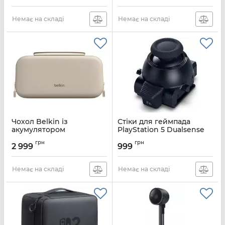
Артикул:
ENA001HQSE-V2
Немає на складі
Немає на складі
Чохол Belkin із
Стіки для геймпада
акумулятором
PlayStation 5 Dualsense
10000мА·год для
Edge
грн
грн
Nintendo Switch 2, Sand
2 999
999
Артикул:
9444596
Артикул:
ENA001HQSA-V2
Немає на складі
Немає на складі