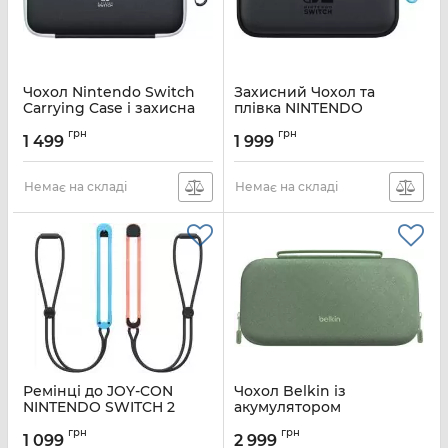
Чохол Nintendo Switch
Захисний Чохол та
Carrying Case і захисна
плівка NINTENDO
плівка
SWITCH 2 CARRYING
грн
грн
CASE AND SCREEN
1 499
1 999
Артикул:
045496431501
Артикул:
0045496321437
Немає на складі
Немає на складі
Ремінці до JOY-CON
Чохол Belkin із
NINTENDO SWITCH 2
акумулятором
Синій та Червоний
10000мА·год для
грн
грн
Nintendo Switch 2, Sage
1 099
2 999
Артикул:
0045496321420