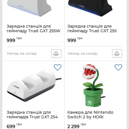
Зарядна станція для
Зарядна станція для
геймпаду Trust GXT 255W
геймпаду Trust GXT 255
for PS5, білий
for PS5, чорний
грн
грн
999
999
Артикул:
25560_TRUST
Артикул:
25552_TRUST
Немає на складі
Немає на складі
Зарядна станція для
Камера для Nintendo
геймпадів Trust GXT 254
Switch 2 by HORI
for PS5, білий
PIRANHA PLANT
грн
грн
699
2 299
Артикул:
24451_TRUST
Артикул:
4961818039773