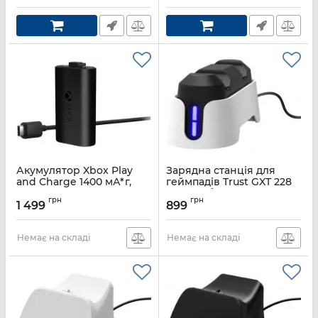
Акумулятор Xbox Play
Зарядна станція для
and Charge 1400 мА*г,
геймпадів Trust GXT 228
чорний
for PS5, білий
грн
грн
1 499
899
Артикул:
SXW-00002
Артикул:
25597_TRUST
Немає на складі
Немає на складі