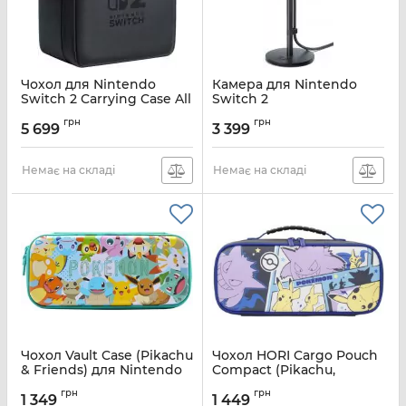
Чохол для Nintendo
Камера для Nintendo
Switch 2 Carrying Case All
Switch 2
in One
Артикул:
0045496321468
грн
грн
5 699
3 399
Артикул:
0045496321512
Немає на складі
Немає на складі
Чохол Vault Case (Pikachu
Чохол HORI Cargo Pouch
& Friends) для Nintendo
Compact (Pikachu,
Switch
Gengar, Mimikyu) для
грн
грн
Nintendo Switch (Oled;
1 349
1 449
Артикул:
ACC-0847