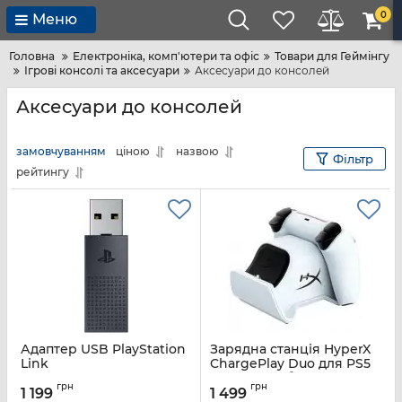
0
Меню
Головна
Електроніка, комп'ютери та офіс
Товари для Геймінгу
Ігрові консолі та аксесуари
Аксесуари до консолей
Аксесуари до консолей
замовчуванням
ціною
назвою
Фільтр
рейтингу
Адаптер USB PlayStation
Зарядна станція HyperX
Link
ChargePlay Duo для PS5
DualSense, білий
Артикул:
1000039995
грн
грн
1 199
1 499
Артикул:
51P68AA