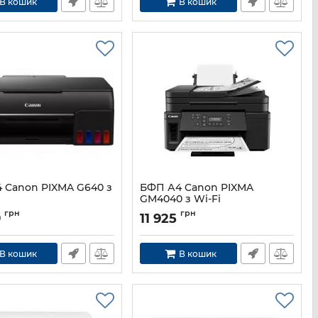
В кошик
В кошик
 Canon PIXMA G640 з
БФП А4 Canon PIXMA
GM4040 з Wi-Fi
4620C009
Артикул:
3111C009
грн
грн
9
11 925
В кошик
В кошик