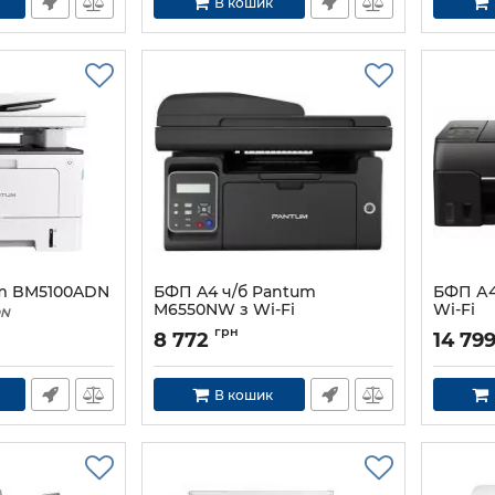
В кошик
m BM5100ADN
БФП A4 ч/б Pantum
БФП А4
M6550NW з Wi-Fi
Wi-Fi
DN
Артикул:
M6550NW
Артикул:
грн
8 772
14 79
В кошик