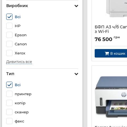
Виробник
Всі
HP
БФП А3 ч/б Cano
з Wi-Fi
Epson
Артикул:
7079C001
грн
76 500
Canon
Xerox
В кошик
Дивитись все
Тип
Всі
принтер
копір
сканер
факс