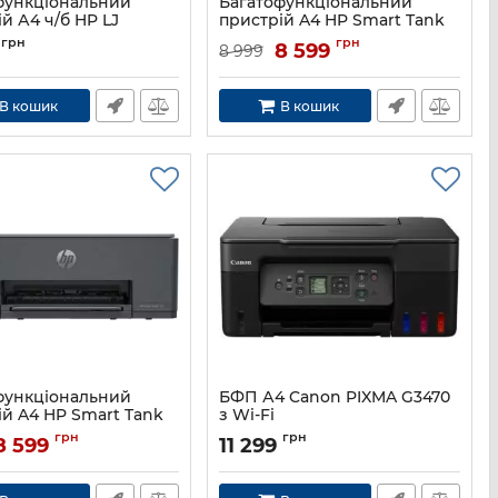
функціональний
Багатофункціональний
й А4 ч/б HP LJ
пристрій A4 HP Smart Tank
 з Wi-Fi
580 з Wi-Fi
грн
грн
8 599
8 999
9YF95A
Артикул:
1F3Y2A
В кошик
В кошик
функціональний
БФП А4 Canon PIXMA G3470
ій A4 HP Smart Tank
з Wi-Fi
-Fi
Артикул:
5805C009
грн
грн
8 599
11 299
4A8D4A