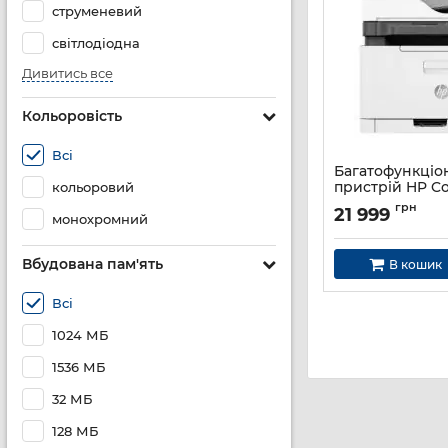
струменевий
світлодіодна
Дивитись все
Кольоровість
Всі
Багатофункціо
пристрій HP Co
кольоровий
179fnw с Wi-Fi
грн
21 999
монохромний
Артикул:
4ZB97A
Вбудована пам'ять
В кошик
Всі
1024 МБ
1536 МБ
32 МБ
128 МБ