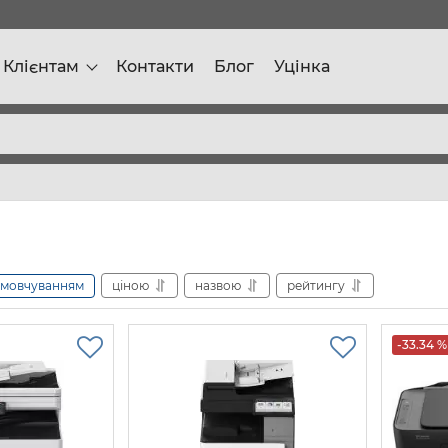
Клієнтам
Контакти
Блог
Уцінка
амовчуванням
ціною
назвою
рейтингу
-33.34 %