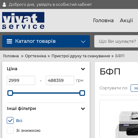
Доброго дня,
увійдіть в особистий кабінет
Головна
Акції
Каталог товарів
Головна
Оргтехніка
Пристрої друку та сканування
БФП
Ціна
БФП
-
грн
Сортувати по:
з
Інші фільтри
Всі
Зі знижкою