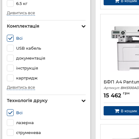
В кошик
6.5 кг
Дивитись все
Комплектація
Всі
USB кабель
документація
інструкція
картридж
БФП А4 Pantu
Дивитись все
Артикул:
BM5100A
грн
15 462
Технологія друку
В кошик
Всі
лазерна
струменева