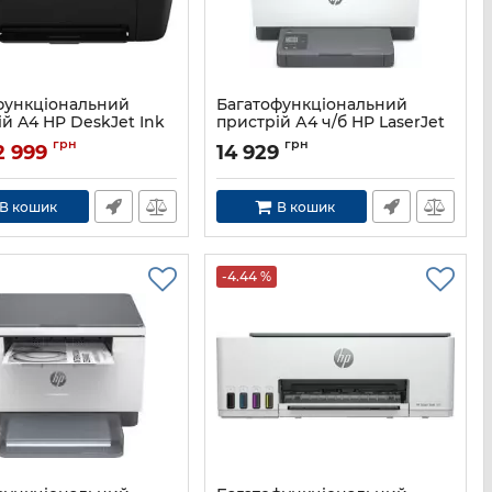
функціональний
Багатофункціональний
й A4 HP DeskJet Ink
пристрій А4 ч/б HP LaserJet
ge 2976 з Wi-Fi
M236sdw з Wi-Fi
грн
грн
2 999
14 929
B18K0C
Артикул:
9YG09A
В кошик
В кошик
-4.44 %