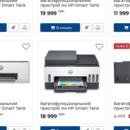
нальний
Багатофункціональний
Багато
 Smart Tank
пристрій A4 HP Smart Tank
пристрі
790 з Wi-Fi
M236dw
грн
19 999
11 999
Артикул:
4WF66A
Артикул:
В кошик
-4.44 %
нальний
Багатофункціональний
Багато
 Smart Tank
пристрій A4 HP Smart Tank
пристр
750 з Wi-Fi
581 з Wi
рн
грн
18 999
8 999
Артикул:
6UU47A
Артикул: