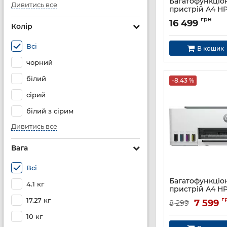
Багатофункціо
Дивитись все
пристрій A4 HP
725 з Wi-Fi
грн
16 499
Колір
Артикул:
28B51A
Всі
В кошик
чорний
білий
-8.43 %
сірий
білий з сірим
Дивитись все
Вага
Всі
Багатофункціо
4.1 кг
пристрій A4 HP
520
г
17.27 кг
7 599
8 299
Артикул:
1F3W2A
10 кг