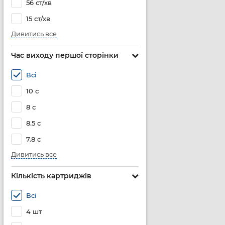
56 ст/хв
15 ст/хв
Дивитись все
Час виходу першої сторінки
Всі
10 с
8 с
8.5 с
7.8 с
Дивитись все
Кількість картриджів
Всі
4 шт