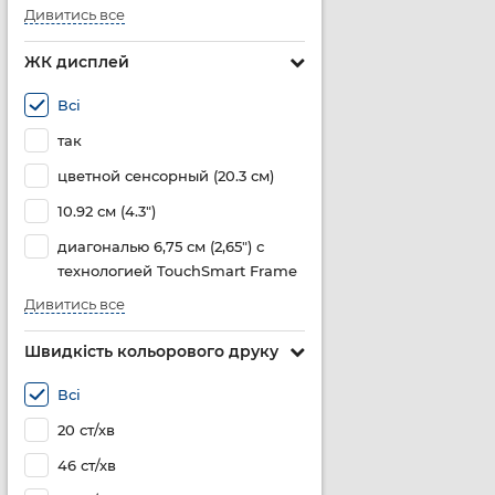
Дивитись все
ЖК дисплей
Всі
так
цветной сенсорный (20.3 см)
10.92 см (4.3")
диагональю 6,75 см (2,65") с
технологией TouchSmart Frame
Дивитись все
Швидкість кольорового друку
Всі
20 ст/хв
46 ст/хв