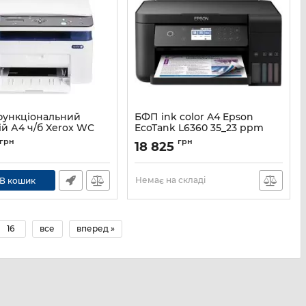
функціональний
БФП ink color A4 Epson
ій А4 ч/б Xerox WC
EcoTank L6360 35_23 ppm
(Wi-Fi)
Duplex USB Ethernet Wi-Fi 4
грн
грн
18 825
inks Black Pigment
3025V_BI
Артикул:
C11CL42402
Немає на складі
В кошик
16
все
вперед »