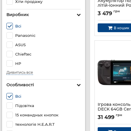
Акумулятор п
Хіти продажу
літій-іонний P
Belkin 10000мА
грн
3 479
Виробник
PD/Qi2 15Вт, Ma
Kickstand, чор
Артикул:
BPD016H
Всі
В кошик
Panasonic
ASUS
Chieftec
HP
Дивитись все
Особливості
Всі
Ігрова консоль
Підсвітка
DECK 64GB Cert
Refurbished
15 командных кнопок
грн
31 499
Артикул:
1010_64CR
технологія H.E.A.R.T