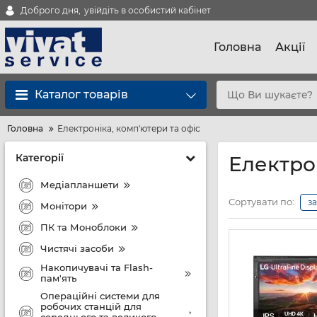
Доброго дня,
увійдіть в особистий кабінет
Головна
Акції
Каталог товарів
Головна
Електроніка, комп'ютери та офіс
Категорії
Електрон
Медіапланшети
Сортувати по:
з
Монітори
ПК та Моноблоки
Чистячі засоби
Накопичувачі та Flash-
пам'ять
Операційні системи для
робочих станцій для