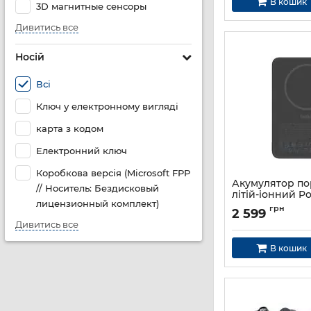
В кошик
3D магнитные сенсоры
Дивитись все
Носій
Всі
Ключ у електронному вигляді
карта з кодом
Електронний ключ
Коробкова версія (Microsoft FPP
Акумулятор п
// Носитель: Бездисковый
літій-іонний P
лицензионный комплект)
Belkin 10000мА·
грн
2 599
Slim Magnetic,
Дивитись все
Артикул:
BPD015H
В кошик