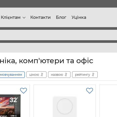
Клієнтам
Контакти
Блог
Уцінка
іка, комп'ютери та офіс
амовчуванням
ціною
назвою
рейтингу