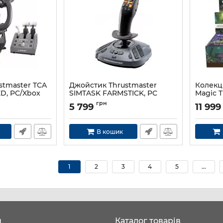
stmaster TCA
Джойстик Thrustmaster
Колекц
D, PC/Xbox
SIMTASK FARMSTICK, PC
Magic T
of Stri
Артикул:
2960889
грн
5 799
11 999
box
Артикул:
В кошик
1
2
3
4
5
...
н
Каталог товарів