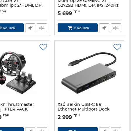
 Acer 27"
Монітор 2E GAMING 27"
1bmiipx 2*HDMI, DP,
G2725B HDMI, DP, IPS, 240Hz,
, 2560x1440, 200Hz,
1ms, FreeSync
грн
грн
5 699
Артикул:
2E-G2725B-01.UA
UM.HV0EE.105
В кошик
В кошик
кт Thrustmaster
Хаб Belkin USB-C 8в1
SHIFTER PACK
Ethernet Multiport Dock
/PS4
Артикул:
INC024HQSGY
грн
грн
9
2 999
4160924