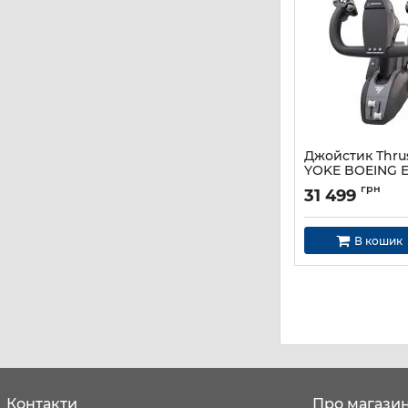
Джойстик Thru
YOKE BOEING E
Артикул:
4460210
грн
31 499
В кошик
Контакти
Про магази