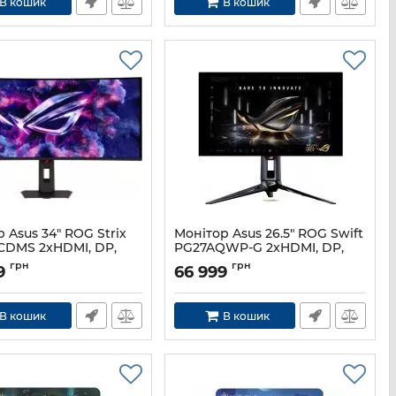
В кошик
В кошик
 Asus 34" ROG Strix
Монітор Asus 26.5" ROG Swift
DMS 2xHDMI, DP,
PG27AQWP-G 2xHDMI, DP,
3xUSB, Audio, QD-
3xUSB, WOLED, 2560x1440,
грн
грн
9
66 999
440x1440, 21:9, 280Hz,
540/720Hz, 0.02ms, DCI-P3
 DCI-P3 99.3%,
99.5%, G-SYNC, FreeSync,
, G-SYNC, FreeSync,
Pivot, HDR500
В кошик
В кошик
DR500
Артикул:
90LM0CF0-B02971
90LM0D20-B01971