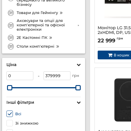
середнього та великого
бізнесу
Товари для Геймінгу
Аксесуари та опції для
комп'ютерної та офісної
Монітор LG 31.
електроніки
2xHDMI, DP, USB
3840x2160, DCI-
2E Кастомні ПК
грн
22 999
HDR10
Столи комп'ютерні
Артикул:
32UN880K
В кошик
Ціна
-
грн
Інші фільтри
Всі
Зі знижкою