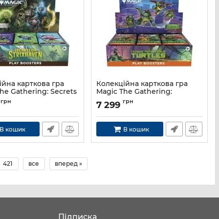
ійна карткова гра
Колекційна карткова гра
he Gathering: Secrets
Magic The Gathering:
xhaven Play Booster
Teenage Mutant Ninja Turtles
грн
грн
7 299
Play
195166316703
Артикул:
195166308036
В кошик
В кошик
421
все
вперед »
Підписка