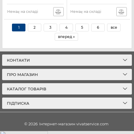
Артикул:
HW-B750F/UA
Немає на складі
Немає на складі
1
2
3
4
5
6
все
вперед »
КОНТАКТИ
ПРО МАГАЗИН
КАТАЛОГ ТОВАРІВ
ПІДПИСКА
© 2026
Інтернет-магазин vivatservice.com