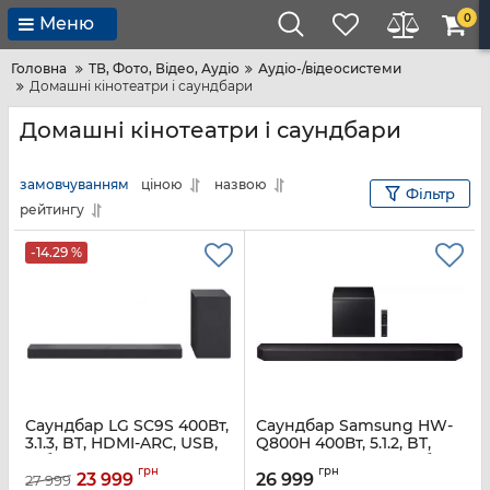
0
Меню
Головна
ТВ, Фото, Відео, Аудіо
Аудіо-/відеосистеми
Домашні кінотеатри і саундбари
Домашні кінотеатри і саундбари
замовчуванням
ціною
назвою
Фільтр
рейтингу
-14.29 %
Саундбар LG SC9S 400Вт,
Саундбар Samsung HW-
3.1.3, BT, HDMI-ARC, USB,
Q800H 400Вт, 5.1.2, BT,
саб, Dolby Atmos®, IMAX
HDMI-eARC, Wi-Fi, саб,
грн
грн
Dolby Atmos, чорний
23 999
26 999
27 999
Артикул:
SC9S.DUKRLLQ