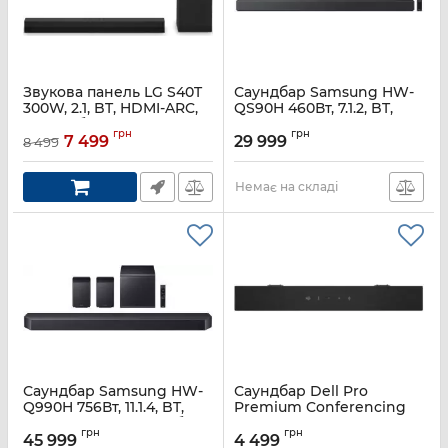
Звукова панель LG S40T
Саундбар Samsung HW-
300W, 2.1, BT, HDMI-ARC,
QS90H 460Вт, 7.1.2, BT,
USB, саб, Dolby Digital
HDMI-eARC, Wi-Fi, Dolby
грн
грн
Atmos, чорний
7 499
29 999
8 499
Артикул:
S40T.DUKRLLK
Артикул:
HW-QS90H/UA
Немає на складі
Саундбар Samsung HW-
Саундбар Dell Pro
Q990H 756Вт, 11.1.4, BT,
Premium Conferencing
HDMI-eARC, Wi-Fi, саб,
Soundbar - SB725
грн
грн
Dolby Atmos, чорний
45 999
4 499
Артикул:
520-BBLY