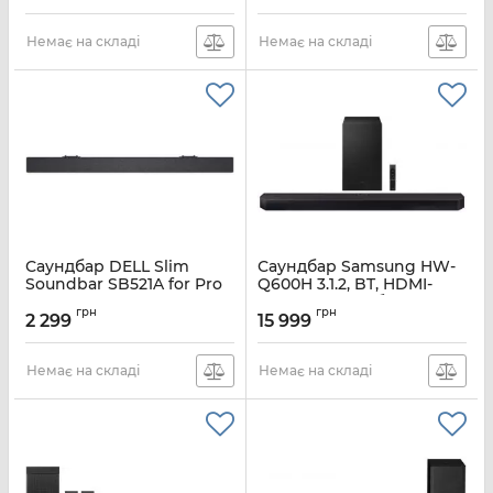
Артикул:
HW-Q990H/UA
Немає на складі
Немає на складі
Саундбар DELL Slim
Саундбар Samsung HW-
Soundbar SB521A for Pro
Q600H 3.1.2, BT, HDMI-
2 ID Displays
eARC, Wi-Fi, саб, Dolby
грн
грн
Atmos, чорний
2 299
15 999
Артикул:
520-AASI
Артикул:
HW-Q600H/UA
Немає на складі
Немає на складі