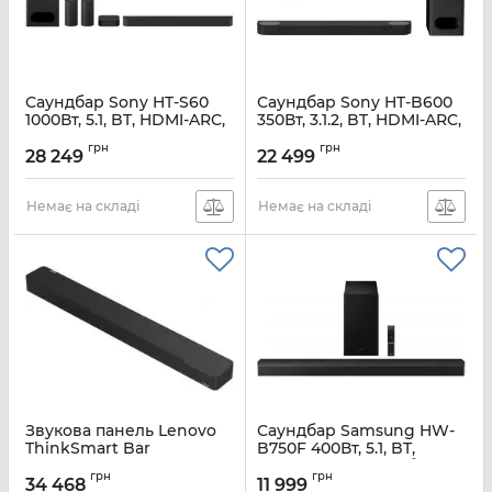
Саундбар Sony HT-S60
Саундбар Sony HT-B600
1000Вт, 5.1, BT, HDMI-ARC,
350Вт, 3.1.2, BT, HDMI-ARC,
optical, sub, Dolby
optical, sub, Dolby
грн
грн
Atmos®/DTS:X®
Atmos®/DTS:X®
28 249
22 499
Артикул:
HTS60.AF1
Артикул:
HTB600.AF1
Немає на складі
Немає на складі
Звукова панель Lenovo
Саундбар Samsung HW-
ThinkSmart Bar
B750F 400Вт, 5.1, BT,
HDMI-ARC, USB, саб,
Артикул:
11RTZ9ATGE
грн
грн
Dolby Digital 5.1, чорний
34 468
11 999