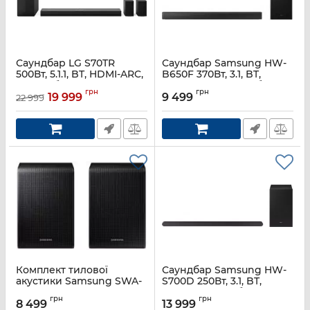
Саундбар LG S70TR
Саундбар Samsung HW-
500Вт, 5.1.1, BT, HDMI-ARC,
B650F 370Вт, 3.1, BT,
USB, саб, Dolby Atmos®
HDMI-ARC, USB, саб,
грн
грн
Dolby 5.1ch, чорний
19 999
9 499
22 999
Артикул:
S70TR.AUKRLLD
Артикул:
HW-B650F/UA
Комплект тилової
Саундбар Samsung HW-
акустики Samsung SWA-
S700D 250Вт, 3.1, BT,
9250S 120Вт, 2.0, BT, Dolby
HDMI, Wi-Fi, саб, Dolby
грн
грн
Atmos, чорний
Atmos, чорний
8 499
13 999