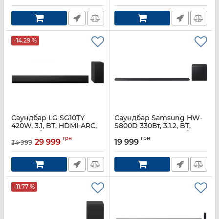
Артикул:
SWA-9250S/UA
Артикул:
HW-S700D/UA
-14.29 %
Саундбар LG SG10TY
Саундбар Samsung HW-
420W, 3.1, BT, HDMI-ARC,
S800D 330Вт, 3.1.2, BT,
USB, саб, Dolby Atmos®
HDMI-ARC, Wi-Fi, саб,
грн
грн
Dolby Atmos, чорний
29 999
19 999
34 999
Артикул:
SG10TY.DUKRLLK
Артикул:
HW-S800D/UA
-11.77 %