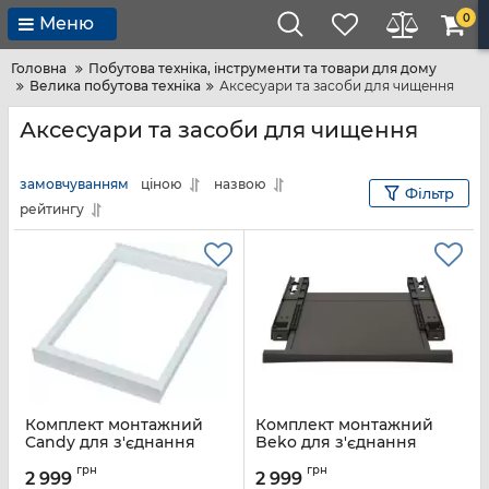
0
Меню
Головна
Побутова техніка, інструменти та товари для дому
Велика побутова техніка
Аксесуари та засоби для чищення
Аксесуари та засоби для чищення
замовчуванням
ціною
назвою
Фільтр
рейтингу
Комплект монтажний
Комплект монтажний
Candy для з'єднання
Beko для з'єднання
пральної машини з
пральної машини з
грн
грн
сушильною машиною,
сушильною машиною,
2 999
2 999