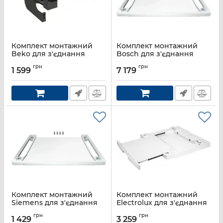
Комплект монтажний
Комплект монтажний
Beko для з'єднання
Bosch для з'єднання
пральної машини з
пральної машини з
грн
грн
сушильною машиною,
сушильною машиною,
1 599
7 179
40-56 см, антрацит
висувна полиця, білий
Артикул:
PSKMG
Артикул:
WTZ27500
Комплект монтажний
Комплект монтажний
Siemens для з'єднання
Electrolux для з'єднання
пральної машини з
пральної машини з
грн
грн
сушильною машиною,
сушильною машиною,
1 429
3 259