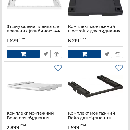
З'єднувальна планка для
Комплект монтажний
пральних (глибиною -44
Electrolux для з'єднання
і 47 см) і сушильних
пральної машини з
грн
грн
машин (глибиною 51 см)
сушильною машиною,
1 679
6 219
Gorenje
висувна полиця,
сріблястий темний
Артикул:
SKHNE70W
Артикул:
N1WYHSK6
Комплект монтажний
Комплект монтажний
Beko для з'єднання
Beko для з'єднання
пральної машини з
пральної машини з
грн
грн
сушильною машиною,
сушильною машиною,
2 899
1 599