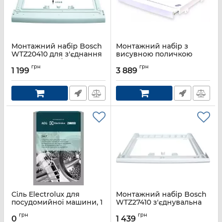
Монтажний набір Bosch
Монтажний набір з
WTZ20410 для з'єднання
висувною поличкою
сушильного барабану з
Beko SKWS54 для
грн
грн
пральною машиною
з'єднання пральної
1 199
3 889
машини з суш.
Артикул:
WTZ20410
барабаном
Артикул:
SKWS54
Сіль Electrolux для
Монтажний набір Bosch
посудомийної машини, 1
WTZ27410 з'єднувальна
кг
планка для пральних та
грн
грн
сушильних машин
0
1 439
Артикул:
M3GCS200