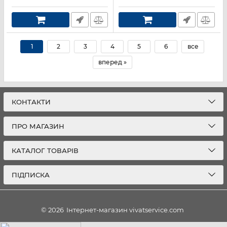
Артикул:
WTZ27410
1
2
3
4
5
6
все
вперед »
КОНТАКТИ
ПРО МАГАЗИН
КАТАЛОГ ТОВАРІВ
ПІДПИСКА
© 2026
Інтернет-магазин vivatservice.com