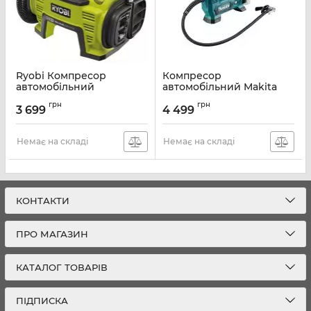
Ryobi Компресор
Компресор
автомобільний
автомобільний Makita
акумуляторний ONE+
MP100DZ
грн
грн
R18i-0, 10.3 / 150 Бар, без
акумуляторний, 10.8 В
3 699
4 499
ЗП та АКБ
CXT, SOLO
Артикул:
5133001834
Артикул:
MP100DZ
Немає на складі
Немає на складі
КОНТАКТИ
ПРО МАГАЗИН
КАТАЛОГ ТОВАРІВ
ПІДПИСКА