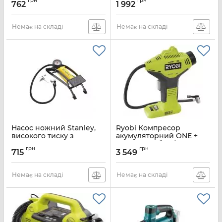
грн
грн
762
1 992
Артикул:
2072112
Артикул:
2072121
Немає на складі
Немає на складі
Насос ножний Stanley,
Ryobi Компресор
високого тиску з
акумуляторний ONE +
манометром
R18PI-0, 10.3бар / 150PSI,
грн
грн
16л / хв, solo (без АКБ і
715
3 549
Артикул:
STHT80894-1
ЗУ)
Артикул:
5133003931
Немає на складі
Немає на складі