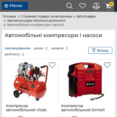
0
Меню
Головна
Споживчі товари і електроніка
Автотовари
Автоаксесуари технічної допомоги
Автомобільні компресори і насоси
Автомобільні компресори і насоси
замовчуванням
ціною
назвою
Фільтр
рейтингу
Компресор
Компресор
автомобільний Vitals
автомобільний Einhell
Vitals Master SKB24.t572-
TE-AC 36/8 Li OF Set-Solo
грн
грн