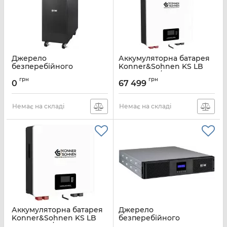
Джерело
Аккумуляторна батарея
безперебійного
Konner&Sohnen KS LB
живлення Eaton 9E,
48–100 48В/100Ah LiFePo4
грн
грн
10000VA/8000W, LCD,
45кг
0
67 499
USB, RS232, Terminal
Артикул:
KSLB48-100
in&out
Немає на складі
Немає на складі
Артикул:
9E10KI
Аккумуляторна батарея
Джерело
Konner&Sohnen KS LB
безперебійного
24–100 24В/100Ah LiFePo4
живлення Eaton 9E,