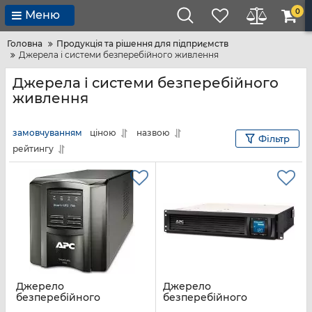
0
Меню
Головна
Продукція та рішення для підприємств
Джерела і системи безперебійного живлення
Джерела і системи безперебійного
живлення
замовчуванням
ціною
назвою
Фільтр
рейтингу
Джерело
Джерело
безперебійного
безперебійного
живлення APC Smart-
живлення APC Smart-