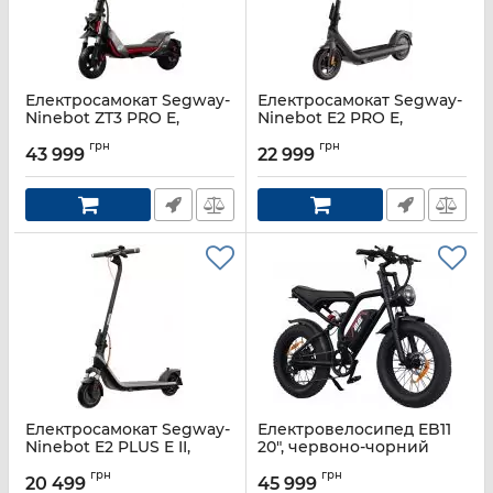
Електросамокат Segway-
Електросамокат Segway-
Ninebot ZT3 PRO E,
Ninebot E2 PRO E,
чорний
чорний
грн
грн
43 999
22 999
Артикул:
AA.05.18.01.0001
Артикул:
AA.05.14.05.0005
Електросамокат Segway-
Електровелосипед EB11
Ninebot E2 PLUS E II,
20", червоно-чорний
чорний
Артикул:
EB11
грн
грн
20 499
45 999
Артикул:
AA.05.14.02.0003