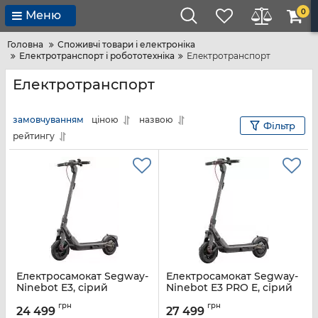
0
Меню
Головна
Споживчі товари і електроніка
Електротранспорт і робототехніка
Електротранспорт
Електротранспорт
замовчуванням
ціною
назвою
Фільтр
рейтингу
Електросамокат Segway-
Електросамокат Segway-
Ninebot E3, сірий
Ninebot E3 PRO E, сірий
Артикул:
AA.05.19.01.0003
Артикул:
AA.05.19.02.0003
грн
грн
24 499
27 499