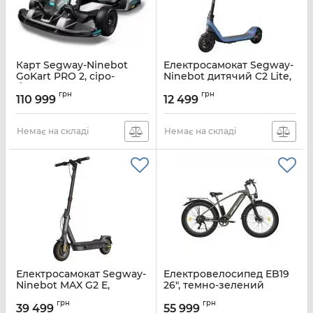
Карт Segway-Ninebot
Електросамокат Segway-
GoKart PRO 2, сіро-
Ninebot дитячий C2 Lite,
блакитний
синій
грн
грн
110 999
12 499
Артикул:
AA.04.04.01.0004
Артикул:
AA.10.05.01.0003
Немає на складі
Немає на складі
Електросамокат Segway-
Електровелосипед EB19
Ninebot MAX G2 E,
26", темно-зелений
чорний
Артикул:
EB19
грн
грн
39 499
55 999
Артикул:
AA.05.15.01.0003