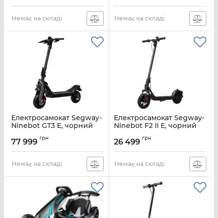
Немає на складі
Немає на складі
Електросамокат Segway-
Електросамокат Segway-
Ninebot GT3 E, чорний
Ninebot F2 II E, чорний
Артикул:
AA.06.02.01.0004
Артикул:
AA.05.12.01.0010
грн
грн
77 999
26 499
Немає на складі
Немає на складі