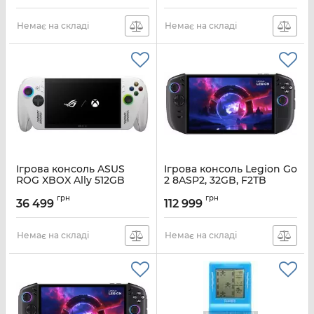
Немає на складі
Немає на складі
Ігрова консоль ASUS
Ігрова консоль Legion Go
ROG XBOX Ally 512GB
2 8ASP2, 32GB, F2TB
Артикул:
90NV00G1-M001P0
Артикул:
83N00021RA
грн
грн
36 499
112 999
Немає на складі
Немає на складі