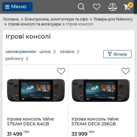
0
Меню
Головна
Електроніка, комп'ютери та офіс
Товари для Геймінгу
Ігрові консолі та аксесуари
Ігрові консолі
Ігрові консолі
замовчуванням
ціною
назвою
Фільтр
рейтингу
Ігрова консоль Valve
Ігрова консоль Valve
STEAM DECK 64GB
STEAM DECK 256GB
Certified Refurbished
Certified Refurbished
грн
грн
31 499
33 999
Артикул:
1010_64CR
Артикул:
1010_256N