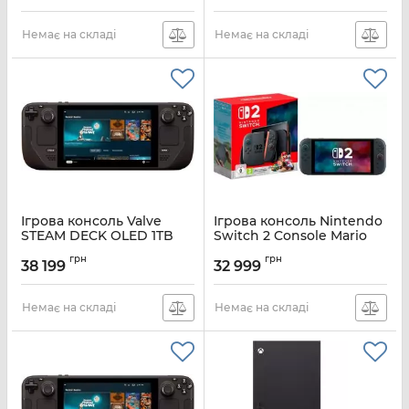
Немає на складі
Немає на складі
Ігрова консоль Valve
Ігрова консоль Nintendo
STEAM DECK OLED 1TB
Switch 2 Console Mario
Certified Refurbished
Kart World Bundle
грн
грн
38 199
32 999
Артикул:
1020_1024CR
Артикул:
0045496321529
Немає на складі
Немає на складі