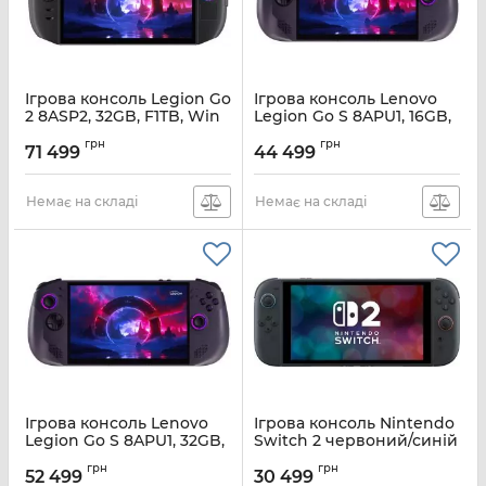
Ігрова консоль Legion Go
Ігрова консоль Lenovo
2 8ASP2, 32GB, F1TB, Win
Legion Go S 8APU1, 16GB,
11 Home, чорна
F1TB, SteamOS, чорна
грн
грн
71 499
44 499
Артикул:
83N00020RA
Артикул:
83N6002SRA
Немає на складі
Немає на складі
Ігрова консоль Lenovo
Ігрова консоль Nintendo
Legion Go S 8APU1, 32GB,
Switch 2 червоний/синій
F1TB, SteamOS, чорна
Артикул:
0045496321444
грн
грн
52 499
30 499
Артикул:
83N6002RRA