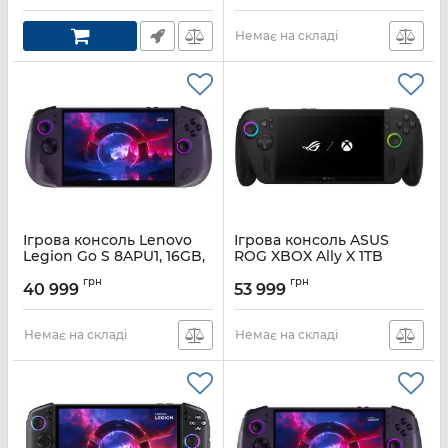
Немає на складі
Ігрова консоль Lenovo
Ігрова консоль ASUS
Legion Go S 8APU1, 16GB,
ROG XBOX Ally X 1TB
F512GB, SteamOS, чорна
Артикул:
90NV00H2-M00400
грн
грн
40 999
53 999
Артикул:
83N6002TRA
Немає на складі
Немає на складі