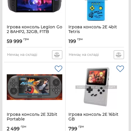
Ігрова консоль Legion Go
Ігрова консоль 2Е 4bit
2 8AHP2, 32GB, F1TB
Tetris
Артикул:
83N10012RA
Артикул:
2E4BPBG
грн
грн
59 999
199
Немає на складі
Немає на складі
Ігрова консоль 2Е 32bit
Ігрова консоль 2Е 16bit
Portable
GB
Артикул:
2E32BPSP
Артикул:
2E16BPGB
грн
грн
2 499
799