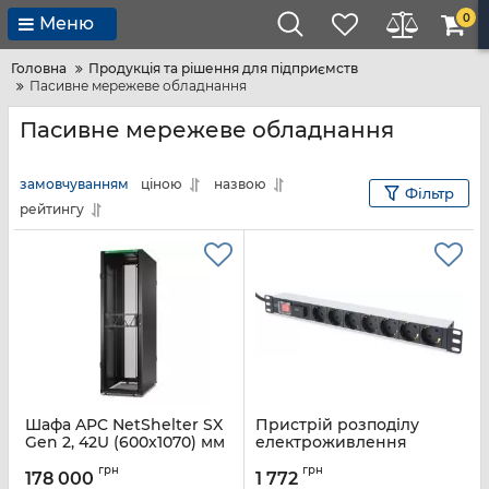
0
Меню
Головна
Продукція та рішення для підприємств
Пасивне мережеве обладнання
Пасивне мережеве обладнання
замовчуванням
ціною
назвою
Фільтр
рейтингу
Шафа APC NetShelter SX
Пристрій розподілу
Gen 2, 42U (600x1070) мм
електроживлення
колір чорний
DIGITUS 1U, 7xSchuko, 16A,
грн
грн
250V, выключатель, SPD,
178 000
1 772
Артикул:
AR3100B2