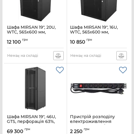
Шафа MIRSAN 19", 20U,
Шафа MIRSAN 19", 16U,
WTC, 565x600 мм,
WTC, 565x600 мм,
максимально 80 кг,
максимально 80 кг,
грн
грн
чорна
чорна
12 100
10 850
Артикул:
MR.WTC20U60DE.01
Артикул:
MR.WTC16U60DE.01
Немає на складі
Немає на складі
Шафа MIRSAN 19", 46U,
Пристрій розподілу
GTS, перфорація 63%,
електроживлення
800x1100 мм,
MIRSAN 19", 1U, блок
грн
грн
максимально 2000 кг,
8хShuko, з вимикачем,
69 300
2 250