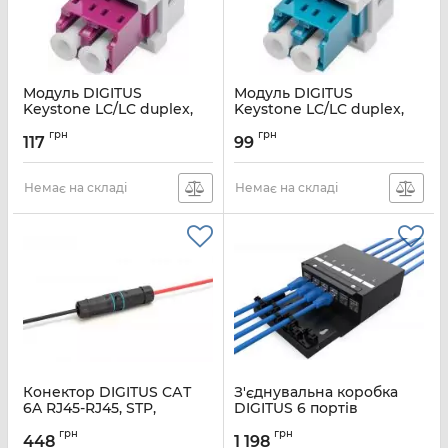
Модуль DIGITUS
Модуль DIGITUS
Keystone LC/LC duplex,
Keystone LC/LC duplex,
MM OM4
SM OS2
грн
грн
117
99
Артикул:
DN-96019-1-K
Артикул:
DN-96007-1-K
Немає на складі
Немає на складі
Конектор DIGITUS CАТ
З'єднувальна коробка
6A RJ45-RJ45, STP,
DIGITUS 6 портів
outdoor IP68
Keystone
грн
грн
448
1 198
Артикул:
DN-93905-OD
Артикул:
DN-93708-6