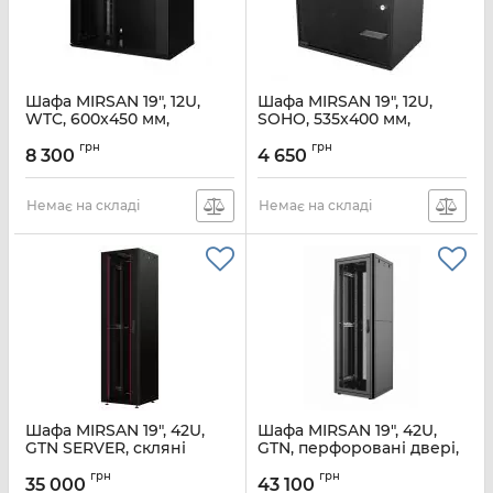
Шафа MIRSAN 19", 12U,
Шафа MIRSAN 19", 12U,
WTC, 600x450 мм,
SOHO, 535x400 мм,
максимально 80 кг,
максимально 30 кг,
грн
грн
чорна
чорна
8 300
4 650
Артикул:
MR.WTC12U645DE.01
Артикул:
MR.SOH12U40DE.01
Немає на складі
Немає на складі
Шафа MIRSAN 19", 42U,
Шафа MIRSAN 19", 42U,
GTN SERVER, скляні
GTN, перфоровані двері,
двері, 600x800 мм,
600x1000 мм,
грн
грн
максимально 1000 кг,
максимально 1000 кг,
35 000
43 100