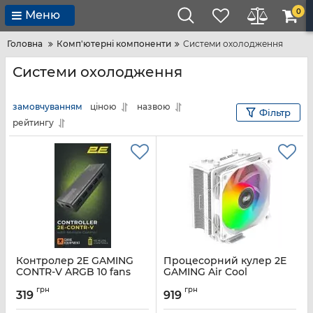
0
Меню
Головна
Комп'ютерні компоненти
Системи охолодження
Системи охолодження
замовчуванням
ціною
назвою
Фільтр
рейтингу
Контролер 2E GAMING
Процесорний кулер 2E
CONTR-V ARGB 10 fans
GAMING Air Cool
4pin, SATA +5V 3pin, пульт
ACN120W-ARGB, LGA1700,
грн
грн
1200, 115x, 1366, AM5, AM4,
319
919
Артикул:
2E-CONTR-V
AM3, AM3+, AM2 ,AM2+,