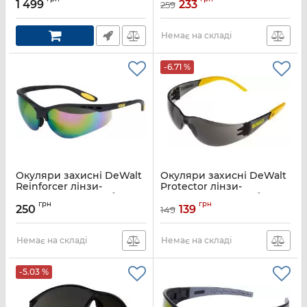
1 499
233
259
Артикул:
2E-GLS310BK-KIT
Артикул:
162534
Немає на складі
-6.71 %
Окуляри захисні DeWalt
Окуляри захисні DeWalt
Reinforcer лінзи-
Protector лінзи-
кольорові полікарбонат
затемнені полікарбонат
грн
грн
250
139
149
Артикул:
DPG58-6D
Артикул:
DPG54-2D
Немає на складі
Немає на складі
-5.03 %