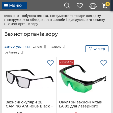
0
Меню
Головна
Побутова техніка, інструменти та товари для дому
Інструмент та обладнання
Засоби індивідуального захисту
Захист органів зору
Захист органів зору
замовчуванням
ціною
назвою
Фільтр
рейтингу
-10.04 %
Захисні окуляри 2E
Окуляри захисні Vitals
GAMING Anti-blue Black +
LA 8g для лазерного
Kit
рівня зелений
грн
грн