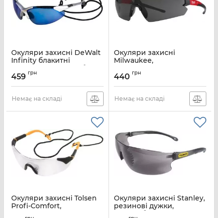
Окуляри захисні DeWalt
Окуляри захисні
Infinity блакитні
Milwaukee,
дзеркальні полікарбонат
протиосколкові, лінзи-
грн
грн
затемнені, полікарбонат
459
440
Артикул:
DPG90S-7D
Артикул:
4932471882
Немає на складі
Немає на складі
Окуляри захисні Tolsen
Окуляри захисні Stanley,
Profi-Comfort,
резинові дужки,
протиосколкові,
полікарбонат, затемнені