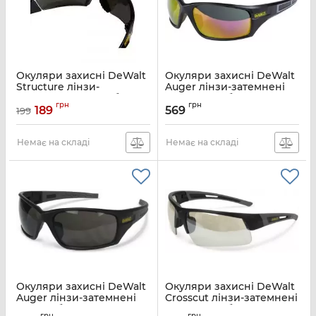
Окуляри захисні DeWalt
Окуляри захисні DeWalt
Structure лінзи-
Auger лінзи-затемнені
затемнені полікарбонат
сірі полікарбонат
грн
грн
189
569
199
Артикул:
DPG93-2D
Артикул:
DPG101-FD
Немає на складі
Немає на складі
Окуляри захисні DeWalt
Окуляри захисні DeWalt
Auger лінзи-затемнені
Crosscut лінзи-затемнені
полікарбонат
сірі полікарбонат
грн
грн