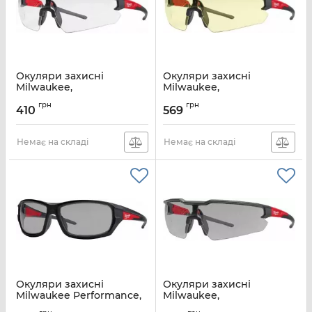
Окуляри захисні
Окуляри захисні
Milwaukee,
Milwaukee,
протиосколкові, лінзи-
протиосколкові, лінзи-
грн
грн
прозорі, полікарбонат
жовті, полікарбонат
410
569
Артикул:
4932471881
Артикул:
4932478927
Немає на складі
Немає на складі
Окуляри захисні
Окуляри захисні
Milwaukee Performance,
Milwaukee,
протиосколкові, лінзи-
протиосколкові, лінзи-