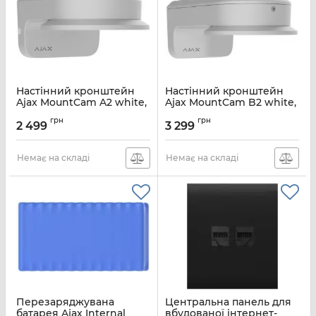
Настінний кронштейн
Настінний кронштейн
Ajax MountCam A2 white,
Ajax MountCam B2 white,
174 мм, для
242 мм, для
грн
грн
варіофокальних IP-
варіофокальних IP-
2 499
3 299
камер, білий,
камер, білий,
147753.371.WH1
147757.373.WH1
Немає на складі
Немає на складі
Артикул:
000062331
Артикул:
000062406
Перезаряджувана
Центральна панель для
батарея Ajax Internal
вбудованої інтернет-