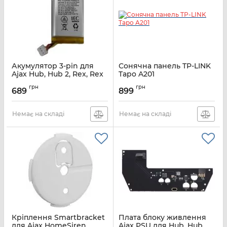
Акумулятор 3-pin для
Сонячна панель TP-LINK
Ajax Hub, Hub 2, Rex, Rex
Tapo A201
2, 2000mAh
Артикул:
TAPO-A201
грн
грн
689
899
Артикул:
000060967
Немає на складі
Немає на складі
Кріплення Smartbracket
Плата блоку живлення
для Ajax HomeSiren,
Ajax PSU для Hub, Hub