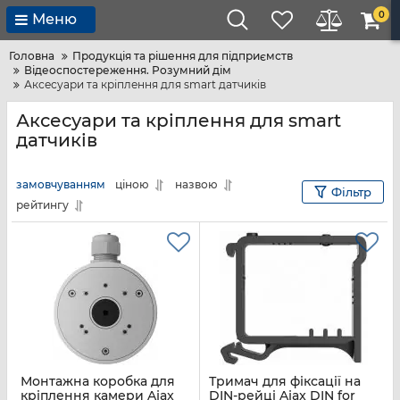
0
Меню
Головна
Продукція та рішення для підприємств
Відеоспостереження. Розумний дім
Аксесуари та кріплення для smart датчиків
Аксесуари та кріплення для smart
датчиків
замовчуванням
ціною
назвою
Фільтр
рейтингу
Монтажна коробка для
Тримач для фіксації на
кріплення камери Ajax
DIN-рейці Ajax DIN for