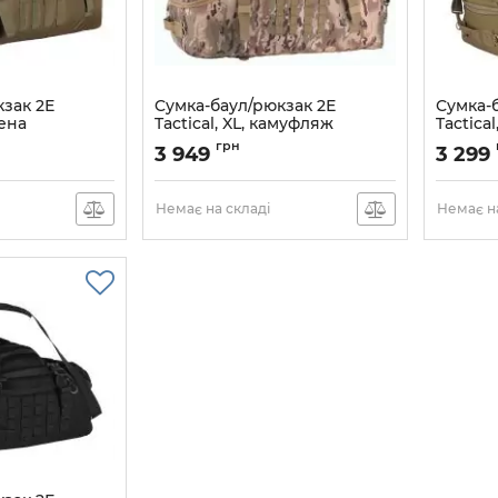
кзак 2Е
Cумка-баул/рюкзак 2Е
Сумка-
лена
Tactical, XL, камуфляж
Tactical
FBKP-XL-OG
Артикул:
2E-MILDUFBKP-XL-MC
Артикул:
грн
3 949
3 299
Немає на складі
Немає на