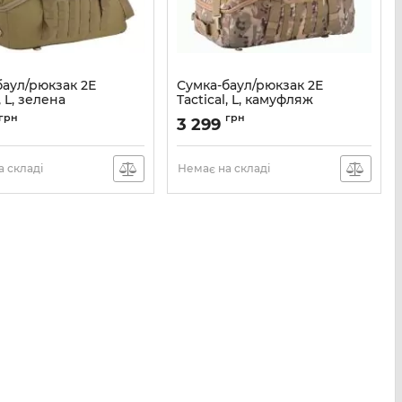
баул/рюкзак 2Е
Сумка-баул/рюкзак 2Е
, L, зелена
Tactical, L, камуфляж
2E-MILDUFBKP-L-OG
Артикул:
2E-MILDUFBKP-L-MC
грн
грн
3 299
 складі
Немає на складі