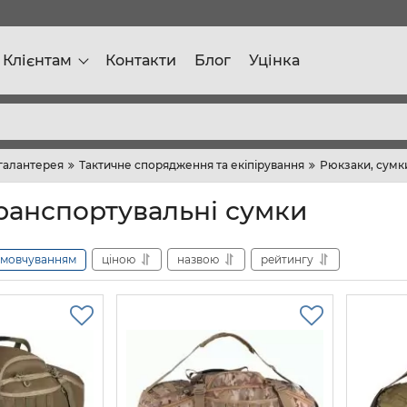
Клієнтам
Контакти
Блог
Уцінка
галантерея
Тактичне спорядження та екіпірування
Рюкзаки, сумк
транспортувальні сумки
амовчуванням
ціною
назвою
рейтингу