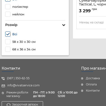
Сумка-баул/рю
Tactical, L, чор
поліестер
Артикул:
2E-MILDU
грн
3 299
нейлон
Немає на складі
Розмір
Всі
58 x 30 x 30 см
68 x 36 x 34 см
Контакти
Про магази
(067 ) 350-62-55
Доставка
Оплата
info@vivatservice.com
Контакти
Режим роботи
ПН - ПТ: з 9:00
Cб:
з 10:00 до
магазину:
до 18:00
12:00
Зворотній зв'язок