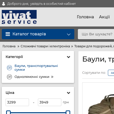
Доброго дня,
увійдіть в особистий кабінет
Головна
Акції
Каталог товарів
Головна
Споживчі товари і електроніка
Товари для подорожей, 
Категорії
Баули, 
Баули, транспортувальні
сумки
Сортувати по:
з
Однолямочні сумки
Ціна
-
грн