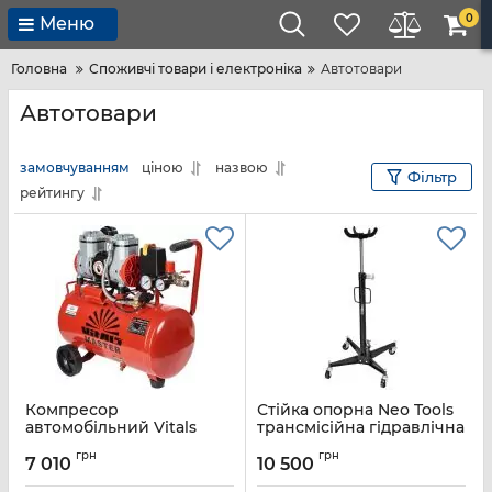
0
Меню
Головна
Споживчі товари і електроніка
Автотовари
Автотовари
замовчуванням
ціною
назвою
Фільтр
рейтингу
Компресор
Стійка опорна Neo Tools
автомобільний Vitals
трансмісійна гідравлічна
Vitals Master SKB24.t572-
500кг 1075-1900мм 22кг
грн
грн
8a 230В 0.95кВт 8бар
7 010
10 500
Артикул:
11-712
79/48л/хв 15кг