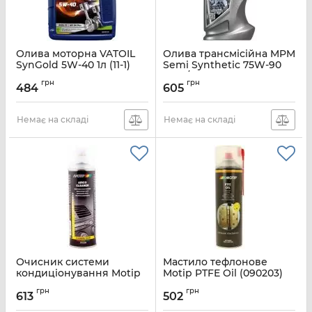
Олива моторна VATOIL
Олива трансмісійна MPM
SynGold 5W-40 1л (11-1)
Semi Synthetic 75W-90
(50010)
GL-4/GL-5 1л (12001)
грн
грн
484
605
Артикул:
VAT11-1
Артикул:
MPM12001
Немає на складі
Немає на складі
Очисник системи
Мастило тефлонове
кондиціонування Motip
Motip PTFE Oil (090203)
(090508) аерозоль 500мл
спрей 400мл
грн
грн
613
502
Артикул:
MOT090508
Артикул:
MOT090203