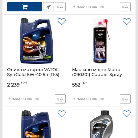
Немає на складі
Олива моторна VATOIL
Мастило мідне Motip
SynGold 5W-40 5л (11-5)
(090301) Copper Spray
(50195)
спрей 250мл
грн
грн
2 239
552
Артикул:
VAT11-5
Артикул:
MOT090301
Немає на складі
Немає на складі