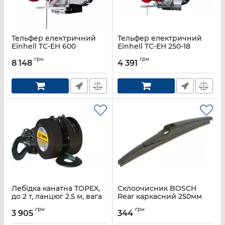
Тельфер електричний
Тельфер електричний
Einhell TC-EH 600
Einhell TC-EH 250-18
Артикул:
2255150
Артикул:
2255135
грн
грн
8 148
4 391
Лебідка канатна TOPEX,
Склоочисник BOSCH
до 2 т, ланцюг 2.5 м, вага
Rear каркасний 250мм
11 кг
задній (3 397 011 965)
грн
грн
3 905
344
Артикул:
97X072
Артикул:
3397011965