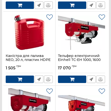
л/хв, пістолет і шланг в
комплекті (без АКБ та
ЗП)
Артикул:
4020440
Каністра для палива
Тельфер електричний
NEO, 20 л, пластик HDPE
Einhell TC-EH 1000, 1600
Вт, до 1000 кг, трос 18 м
Артикул:
11-561
грн
грн
1 505
17 070
Артикул:
2255160